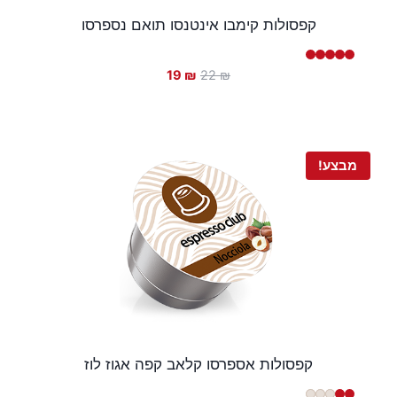
קפסולות קימבו אינטנסו תואם נספרסו
המחיר
המחיר
19
₪
22
₪
המקורי
הנוכחי
היה:
הוא:
19 ₪.
22 ₪.
מבצע!
קפסולות אספרסו קלאב קפה אגוז לוז