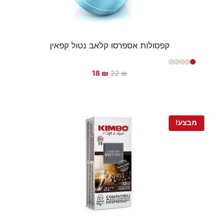
קפסולות אספרסו קלאב נטול קפאין
המחיר
המחיר
18
₪
22
₪
המקורי
הנוכחי
היה:
הוא:
18 ₪.
22 ₪.
מבצע!