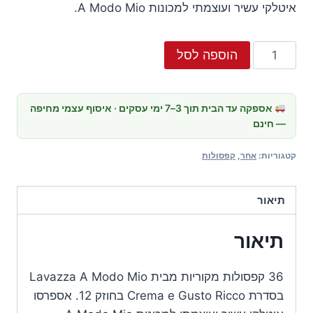
איטלקי עשיר ועוצמתי למכונות A Modo Mio.
כמות
הוספה לסל
של
קפסולות
Lavazza
אספקה עד הבית תוך 3–7 ימי עסקים · איסוף עצמי מחיפה
— חינם
A
Modo
קטגוריות:
אחר
,
קפסולות
Mio
Crema
תיאור
e
Gusto
תיאור
Ricco
(36
יח',
36 קפסולות מקוריות מבית Lavazza A Modo Mio
חוזק
בסדרת Crema e Gusto Ricco בחוזק 12. אספרסו