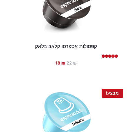
קפסולות אספרסו קלאב בלאק
המחיר
המחיר
18
₪
22
₪
המקורי
הנוכחי
היה:
הוא:
18 ₪.
22 ₪.
מבצע!