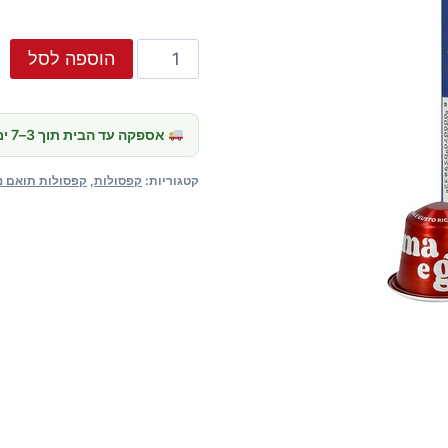
כמות
הוספה לסל
של
קפסולות
תואם
אספקה עד הבית תוך 3–7 ימי עסקים · איסוף עצמי מחיפה — חינם
נספרסו
קטגוריות:
קפסולות
,
קפסולות תואם נ
Lavazza
Crema
e
Gusto
Ricco
(חוזק
11)