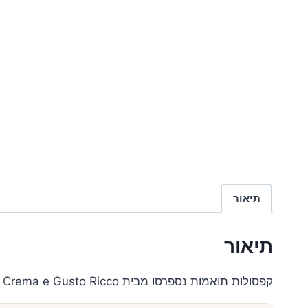
תיאור
תיאור
קפסולות תואמות נספרסו מבית Lavazza Crema e Gusto Ricco בחוזק 11. אספרסו עשיר ועוצמתי לחובבי קפה בעל אופי.