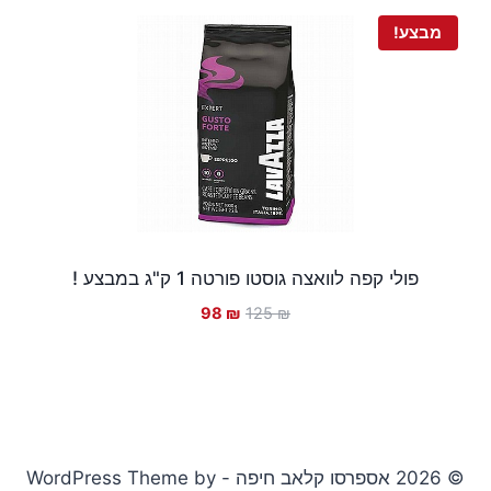
מבצע!
פולי קפה לוואצה גוסטו פורטה 1 ק"ג במבצע !
המחיר
המחיר
98
₪
125
₪
המקורי
הנוכחי
היה:
הוא:
98 ₪.
125 ₪.
© 2026 אספרסו קלאב חיפה - WordPress Theme by