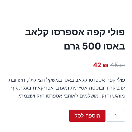
פולי קפה אספרסו קלאב
באסו 500 גרם
המחיר
המחיר
42
₪
45
₪
המקורי
הנוכחי
פולי קפה אספרסו קלאב באסו במשקל חצי קילו, תערובת
היה:
הוא:
ערביקה ורובוסטה אסייתית ומערב-אפריקאית בעלת גוף
42 ₪.
45 ₪.
מורגש וחזק. מושלמים לאוהבי אספרסו חזק ועוצמתי.
כמות
הוספה לסל
של
פולי