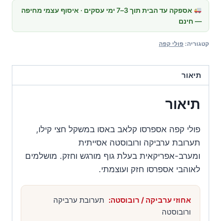
קפה
אספקה עד הבית תוך 3–7 ימי עסקים · איסוף עצמי מחיפה
— חינם
אספרסו
קלאב
קטגוריה:
פולי קפה
באסו
500
תיאור
גרם
תיאור
פולי קפה אספרסו קלאב באסו במשקל חצי קילו,
תערובת ערביקה ורובוסטה אסייתית
ומערב-אפריקאית בעלת גוף מורגש וחזק. מושלמים
לאוהבי אספרסו חזק ועוצמתי.
אחוזי ערביקה / רובוסטה:
תערובת ערביקה
ורובוסטה