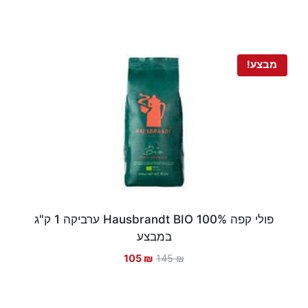
המקורי
הנוכחי
היה:
הוא:
120 ₪.
135 ₪.
מבצע!
פולי קפה Hausbrandt BIO 100% ערביקה 1 ק"ג
במבצע
המחיר
המחיר
105
₪
145
₪
המקורי
הנוכחי
היה:
הוא:
105 ₪.
145 ₪.