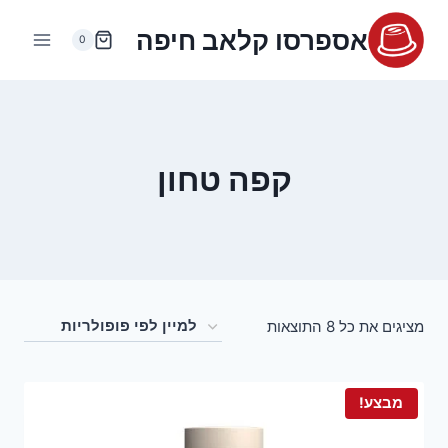
Ski
אספרסו קלאב חיפה
t
0
conten
קפה טחון
ממוין
מציגים את כל ⁦8⁩ התוצאות
לפי
פופולריות
מבצע!