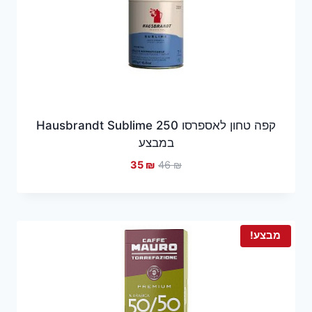
קפה טחון לאספרסו Hausbrandt Sublime 250
במבצע
המחיר
המחיר
35
₪
46
₪
המקורי
הנוכחי
היה:
הוא:
35 ₪.
46 ₪.
מבצע!