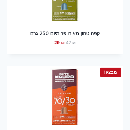
קפה טחון מאורו פרימיום 250 גרם
המחיר
המחיר
29
₪
42
₪
המקורי
הנוכחי
היה:
הוא:
29 ₪.
42 ₪.
מבצע!