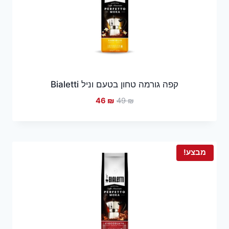
קפה גורמה טחון בטעם וניל Bialetti
המחיר
המחיר
46
₪
49
₪
המקורי
הנוכחי
היה:
הוא:
46 ₪.
49 ₪.
מבצע!