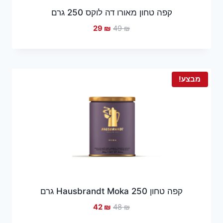
קפה טחון מאורו דה לוקס 250 גרם
המחיר
המחיר
29
₪
49
₪
המקורי
הנוכחי
היה:
הוא:
29 ₪.
49 ₪.
מבצע!
קפה טחון Hausbrandt Moka 250 גרם
המחיר
המחיר
42
₪
48
₪
המקורי
הנוכחי