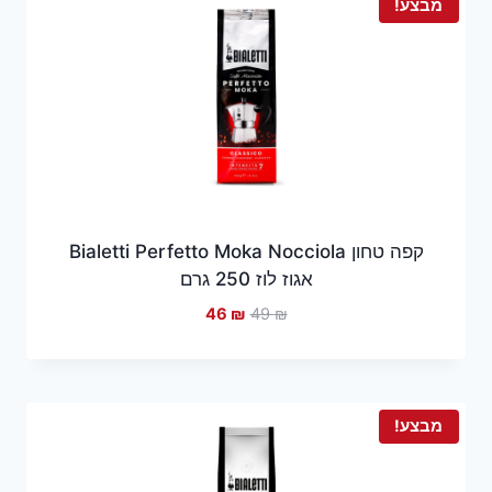
מבצע!
קפה טחון Bialetti Perfetto Moka Nocciola
אגוז לוז 250 גרם
המחיר
המחיר
46
₪
49
₪
המקורי
הנוכחי
היה:
הוא:
46 ₪.
49 ₪.
מבצע!