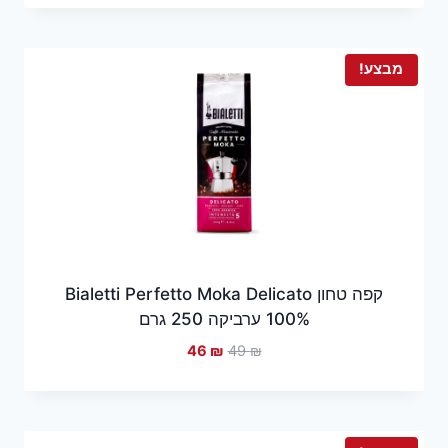
היה:
הוא:
42 ₪.
48 ₪.
מבצע!
קפה טחון Bialetti Perfetto Moka Delicato
100% ערביקה 250 גרם
המחיר
המחיר
46
₪
49
₪
המקורי
הנוכחי
היה:
הוא:
46 ₪.
49 ₪.